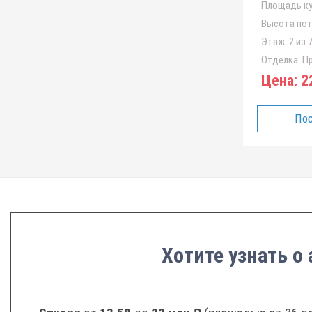
Площадь ку
Высота пот
Этаж:
2 из 
Отделка:
Пр
Цена:
2
Пос
Хотите узнать о