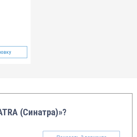
ровку
ATRA (Синатра)»?