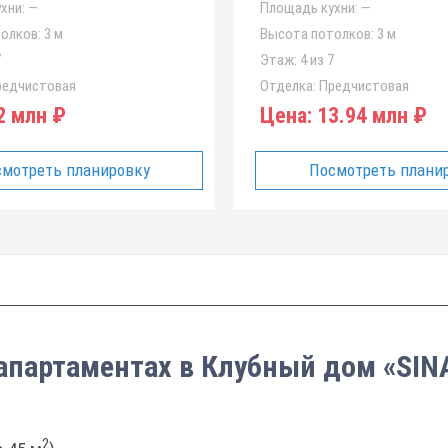
хни:
—
Площадь кухни:
—
олков:
3 м
Высота потолков:
3 м
7
Этаж:
4 из 7
едчистовая
Отделка:
Предчистовая
2 млн ₽
Цена:
13.94 млн ₽
мотреть планировку
Посмотреть плани
 апартаментах в Клубный дом «SIN
2