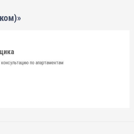
ком)»
щика
ю консультацию по апартаментам