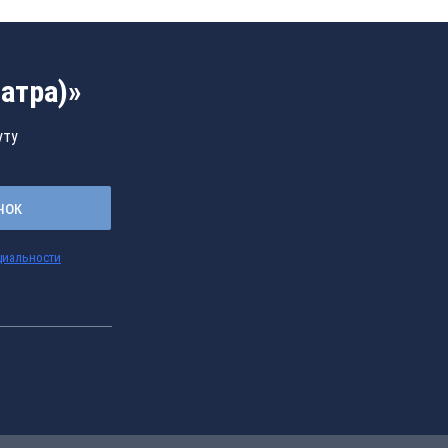
атра)»
уту
нок
циальности